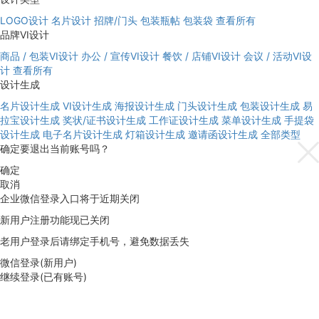
LOGO设计
名片设计
招牌/门头
包装瓶帖
包装袋
查看所有
品牌VI设计
商品 / 包装VI设计
办公 / 宣传VI设计
餐饮 / 店铺VI设计
会议 / 活动VI设
计
查看所有
设计生成
名片设计生成
VI设计生成
海报设计生成
门头设计生成
包装设计生成
易
拉宝设计生成
奖状/证书设计生成
工作证设计生成
菜单设计生成
手提袋
设计生成
电子名片设计生成
灯箱设计生成
邀请函设计生成
全部类型
确定要退出当前账号吗？
确定
取消
企业微信登录入口将于近期关闭
新用户注册功能现已关闭
老用户登录后请绑定手机号，避免数据丢失
微信登录(新用户)
继续登录(已有账号)