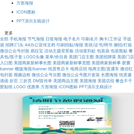
方形海报
ICON图标
PPT演示文稿设计
更多
全部
手机海报
节气海报
日签海报
电子名片
印刷名片
胸卡/工作证
手提
袋
招牌/门头
A4办公宣传文档
印刷招贴/海报
奖状/证书/聘书
侧招/灯箱
微信公众号封面
易拉宝
活动主题背景板
活动签到处
包装袋
包装瓶贴
餐
具包/筷子套
LOGO头像
菜单/价目表
美团门店主图
美团招牌菜
美团门店
入口图
美团商家新鲜事长图
美团商家新鲜事宽图
美团商家新鲜事
胶囊
banner
横版海报/banner
纸质售后卡
电商店招
电商主图/直通车
微信红
包封面
视频边框
微信公众号次图
微信公众号图片套装
长图海报
纸质邀
请函
折页
三折页
DM宣传单
美团商品主图
美团海报
美团店招
餐盒不干
胶贴纸
LOGO
优惠券
方形海报
ICON图标
PPT演示文稿设计