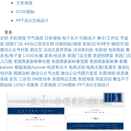
方形海报
ICON图标
PPT演示文稿设计
更多
全部
手机海报
节气海报
日签海报
电子名片
印刷名片
胸卡/工作证
手提
袋
招牌/门头
A4办公宣传文档
印刷招贴/海报
奖状/证书/聘书
侧招/灯箱
微信公众号封面
易拉宝
活动主题背景板
活动签到处
包装袋
包装瓶贴
餐
具包/筷子套
LOGO头像
菜单/价目表
美团门店主图
美团招牌菜
美团门店
入口图
美团商家新鲜事长图
美团商家新鲜事宽图
美团商家新鲜事
胶囊
banner
横版海报/banner
纸质售后卡
电商店招
电商主图/直通车
微信红
包封面
视频边框
微信公众号次图
微信公众号图片套装
长图海报
纸质邀
请函
折页
三折页
DM宣传单
美团商品主图
美团海报
美团店招
餐盒不干
胶贴纸
LOGO
优惠券
方形海报
ICON图标
PPT演示文稿设计