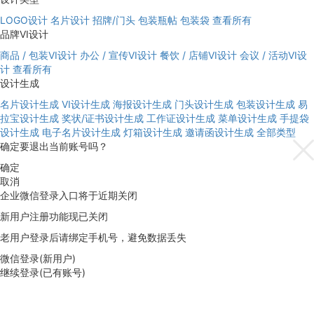
LOGO设计
名片设计
招牌/门头
包装瓶帖
包装袋
查看所有
品牌VI设计
商品 / 包装VI设计
办公 / 宣传VI设计
餐饮 / 店铺VI设计
会议 / 活动VI设
计
查看所有
设计生成
名片设计生成
VI设计生成
海报设计生成
门头设计生成
包装设计生成
易
拉宝设计生成
奖状/证书设计生成
工作证设计生成
菜单设计生成
手提袋
设计生成
电子名片设计生成
灯箱设计生成
邀请函设计生成
全部类型
确定要退出当前账号吗？
确定
取消
企业微信登录入口将于近期关闭
新用户注册功能现已关闭
老用户登录后请绑定手机号，避免数据丢失
微信登录(新用户)
继续登录(已有账号)