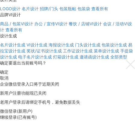
LOGO设计
名片设计
招牌/门头
包装瓶帖
包装袋
查看所有
品牌VI设计
商品 / 包装VI设计
办公 / 宣传VI设计
餐饮 / 店铺VI设计
会议 / 活动VI设
计
查看所有
设计生成
名片设计生成
VI设计生成
海报设计生成
门头设计生成
包装设计生成
易
拉宝设计生成
奖状/证书设计生成
工作证设计生成
菜单设计生成
手提袋
设计生成
电子名片设计生成
灯箱设计生成
邀请函设计生成
全部类型
确定要退出当前账号吗？
确定
取消
企业微信登录入口将于近期关闭
新用户注册功能现已关闭
老用户登录后请绑定手机号，避免数据丢失
微信登录(新用户)
继续登录(已有账号)