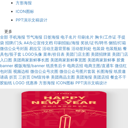
方形海报
ICON图标
PPT演示文稿设计
更多
全部
手机海报
节气海报
日签海报
电子名片
印刷名片
胸卡/工作证
手提
袋
招牌/门头
A4办公宣传文档
印刷招贴/海报
奖状/证书/聘书
侧招/灯箱
微信公众号封面
易拉宝
活动主题背景板
活动签到处
包装袋
包装瓶贴
餐
具包/筷子套
LOGO头像
菜单/价目表
美团门店主图
美团招牌菜
美团门店
入口图
美团商家新鲜事长图
美团商家新鲜事宽图
美团商家新鲜事
胶囊
banner
横版海报/banner
纸质售后卡
电商店招
电商主图/直通车
微信红
包封面
视频边框
微信公众号次图
微信公众号图片套装
长图海报
纸质邀
请函
折页
三折页
DM宣传单
美团商品主图
美团海报
美团店招
餐盒不干
胶贴纸
LOGO
优惠券
方形海报
ICON图标
PPT演示文稿设计