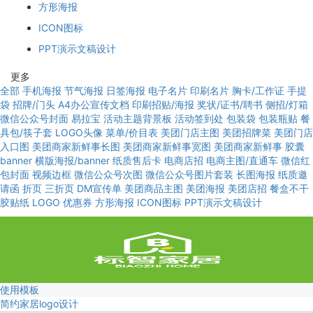
方形海报
ICON图标
PPT演示文稿设计
更多
全部
手机海报
节气海报
日签海报
电子名片
印刷名片
胸卡/工作证
手提
袋
招牌/门头
A4办公宣传文档
印刷招贴/海报
奖状/证书/聘书
侧招/灯箱
微信公众号封面
易拉宝
活动主题背景板
活动签到处
包装袋
包装瓶贴
餐
具包/筷子套
LOGO头像
菜单/价目表
美团门店主图
美团招牌菜
美团门店
入口图
美团商家新鲜事长图
美团商家新鲜事宽图
美团商家新鲜事
胶囊
banner
横版海报/banner
纸质售后卡
电商店招
电商主图/直通车
微信红
包封面
视频边框
微信公众号次图
微信公众号图片套装
长图海报
纸质邀
请函
折页
三折页
DM宣传单
美团商品主图
美团海报
美团店招
餐盒不干
胶贴纸
LOGO
优惠券
方形海报
ICON图标
PPT演示文稿设计
使用模板
简约家居logo设计