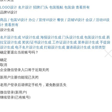
LOGO设计
名片设计
招牌/门头
包装瓶帖
包装袋
查看所有
品牌VI设计
商品 / 包装VI设计
办公 / 宣传VI设计
餐饮 / 店铺VI设计
会议 / 活动VI设
计
查看所有
设计生成
名片设计生成
VI设计生成
海报设计生成
门头设计生成
包装设计生成
易
拉宝设计生成
奖状/证书设计生成
工作证设计生成
菜单设计生成
手提袋
设计生成
电子名片设计生成
灯箱设计生成
邀请函设计生成
全部类型
确定要退出当前账号吗？
确定
取消
企业微信登录入口将于近期关闭
新用户注册功能现已关闭
老用户登录后请绑定手机号，避免数据丢失
微信登录(新用户)
继续登录(已有账号)