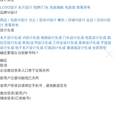
LOGO设计
名片设计
招牌/门头
包装瓶帖
包装袋
查看所有
品牌VI设计
商品 / 包装VI设计
办公 / 宣传VI设计
餐饮 / 店铺VI设计
会议 / 活动VI设
计
查看所有
设计生成
名片设计生成
VI设计生成
海报设计生成
门头设计生成
包装设计生成
易
拉宝设计生成
奖状/证书设计生成
工作证设计生成
菜单设计生成
手提袋
设计生成
电子名片设计生成
灯箱设计生成
邀请函设计生成
全部类型
确定要退出当前账号吗？
确定
取消
企业微信登录入口将于近期关闭
新用户注册功能现已关闭
老用户登录后请绑定手机号，避免数据丢失
微信登录(新用户)
继续登录(已有账号)