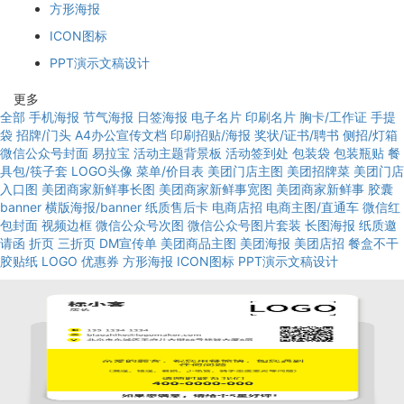
方形海报
ICON图标
PPT演示文稿设计
更多
全部
手机海报
节气海报
日签海报
电子名片
印刷名片
胸卡/工作证
手提
袋
招牌/门头
A4办公宣传文档
印刷招贴/海报
奖状/证书/聘书
侧招/灯箱
微信公众号封面
易拉宝
活动主题背景板
活动签到处
包装袋
包装瓶贴
餐
具包/筷子套
LOGO头像
菜单/价目表
美团门店主图
美团招牌菜
美团门店
入口图
美团商家新鲜事长图
美团商家新鲜事宽图
美团商家新鲜事
胶囊
banner
横版海报/banner
纸质售后卡
电商店招
电商主图/直通车
微信红
包封面
视频边框
微信公众号次图
微信公众号图片套装
长图海报
纸质邀
请函
折页
三折页
DM宣传单
美团商品主图
美团海报
美团店招
餐盒不干
胶贴纸
LOGO
优惠券
方形海报
ICON图标
PPT演示文稿设计