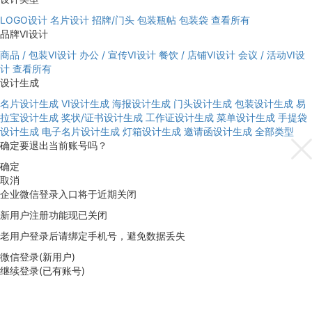
LOGO设计
名片设计
招牌/门头
包装瓶帖
包装袋
查看所有
品牌VI设计
商品 / 包装VI设计
办公 / 宣传VI设计
餐饮 / 店铺VI设计
会议 / 活动VI设
计
查看所有
设计生成
名片设计生成
VI设计生成
海报设计生成
门头设计生成
包装设计生成
易
拉宝设计生成
奖状/证书设计生成
工作证设计生成
菜单设计生成
手提袋
设计生成
电子名片设计生成
灯箱设计生成
邀请函设计生成
全部类型
确定要退出当前账号吗？
确定
取消
企业微信登录入口将于近期关闭
新用户注册功能现已关闭
老用户登录后请绑定手机号，避免数据丢失
微信登录(新用户)
继续登录(已有账号)