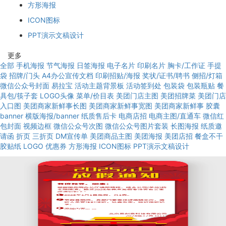
方形海报
ICON图标
PPT演示文稿设计
更多
全部
手机海报
节气海报
日签海报
电子名片
印刷名片
胸卡/工作证
手提
袋
招牌/门头
A4办公宣传文档
印刷招贴/海报
奖状/证书/聘书
侧招/灯箱
微信公众号封面
易拉宝
活动主题背景板
活动签到处
包装袋
包装瓶贴
餐
具包/筷子套
LOGO头像
菜单/价目表
美团门店主图
美团招牌菜
美团门店
入口图
美团商家新鲜事长图
美团商家新鲜事宽图
美团商家新鲜事
胶囊
banner
横版海报/banner
纸质售后卡
电商店招
电商主图/直通车
微信红
包封面
视频边框
微信公众号次图
微信公众号图片套装
长图海报
纸质邀
请函
折页
三折页
DM宣传单
美团商品主图
美团海报
美团店招
餐盒不干
胶贴纸
LOGO
优惠券
方形海报
ICON图标
PPT演示文稿设计