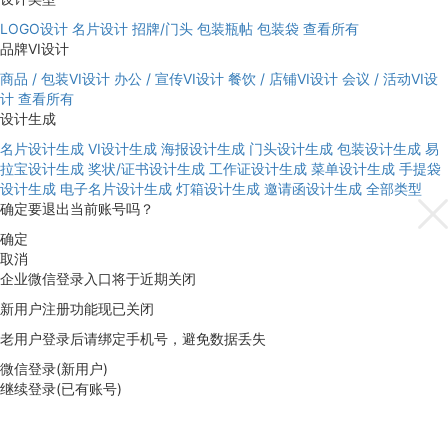
LOGO设计
名片设计
招牌/门头
包装瓶帖
包装袋
查看所有
品牌VI设计
商品 / 包装VI设计
办公 / 宣传VI设计
餐饮 / 店铺VI设计
会议 / 活动VI设
计
查看所有
设计生成
名片设计生成
VI设计生成
海报设计生成
门头设计生成
包装设计生成
易
拉宝设计生成
奖状/证书设计生成
工作证设计生成
菜单设计生成
手提袋
设计生成
电子名片设计生成
灯箱设计生成
邀请函设计生成
全部类型
确定要退出当前账号吗？
确定
取消
企业微信登录入口将于近期关闭
新用户注册功能现已关闭
老用户登录后请绑定手机号，避免数据丢失
微信登录(新用户)
继续登录(已有账号)