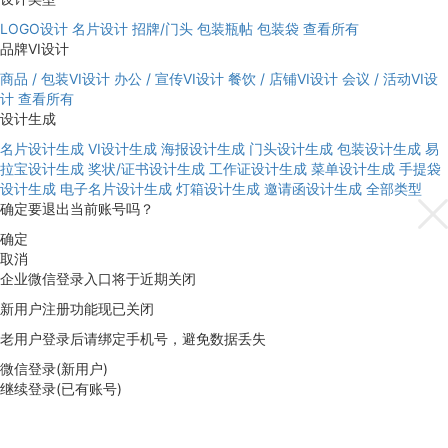
LOGO设计
名片设计
招牌/门头
包装瓶帖
包装袋
查看所有
品牌VI设计
商品 / 包装VI设计
办公 / 宣传VI设计
餐饮 / 店铺VI设计
会议 / 活动VI设
计
查看所有
设计生成
名片设计生成
VI设计生成
海报设计生成
门头设计生成
包装设计生成
易
拉宝设计生成
奖状/证书设计生成
工作证设计生成
菜单设计生成
手提袋
设计生成
电子名片设计生成
灯箱设计生成
邀请函设计生成
全部类型
确定要退出当前账号吗？
确定
取消
企业微信登录入口将于近期关闭
新用户注册功能现已关闭
老用户登录后请绑定手机号，避免数据丢失
微信登录(新用户)
继续登录(已有账号)