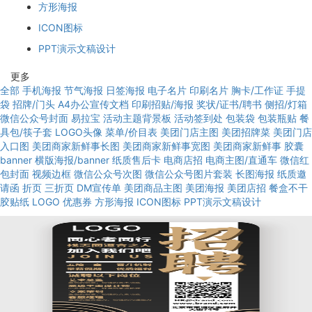
方形海报
ICON图标
PPT演示文稿设计
更多
全部
手机海报
节气海报
日签海报
电子名片
印刷名片
胸卡/工作证
手提
袋
招牌/门头
A4办公宣传文档
印刷招贴/海报
奖状/证书/聘书
侧招/灯箱
微信公众号封面
易拉宝
活动主题背景板
活动签到处
包装袋
包装瓶贴
餐
具包/筷子套
LOGO头像
菜单/价目表
美团门店主图
美团招牌菜
美团门店
入口图
美团商家新鲜事长图
美团商家新鲜事宽图
美团商家新鲜事
胶囊
banner
横版海报/banner
纸质售后卡
电商店招
电商主图/直通车
微信红
包封面
视频边框
微信公众号次图
微信公众号图片套装
长图海报
纸质邀
请函
折页
三折页
DM宣传单
美团商品主图
美团海报
美团店招
餐盒不干
胶贴纸
LOGO
优惠券
方形海报
ICON图标
PPT演示文稿设计