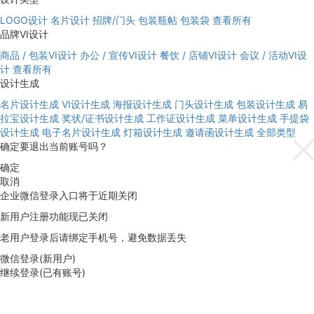
LOGO设计
名片设计
招牌/门头
包装瓶帖
包装袋
查看所有
品牌VI设计
商品 / 包装VI设计
办公 / 宣传VI设计
餐饮 / 店铺VI设计
会议 / 活动VI设
计
查看所有
设计生成
名片设计生成
VI设计生成
海报设计生成
门头设计生成
包装设计生成
易
拉宝设计生成
奖状/证书设计生成
工作证设计生成
菜单设计生成
手提袋
设计生成
电子名片设计生成
灯箱设计生成
邀请函设计生成
全部类型
确定要退出当前账号吗？
确定
取消
企业微信登录入口将于近期关闭
新用户注册功能现已关闭
老用户登录后请绑定手机号，避免数据丢失
微信登录(新用户)
继续登录(已有账号)