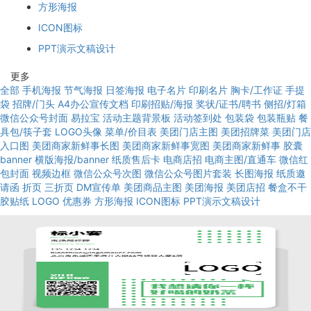
方形海报
ICON图标
PPT演示文稿设计
更多
全部
手机海报
节气海报
日签海报
电子名片
印刷名片
胸卡/工作证
手提
袋
招牌/门头
A4办公宣传文档
印刷招贴/海报
奖状/证书/聘书
侧招/灯箱
微信公众号封面
易拉宝
活动主题背景板
活动签到处
包装袋
包装瓶贴
餐
具包/筷子套
LOGO头像
菜单/价目表
美团门店主图
美团招牌菜
美团门店
入口图
美团商家新鲜事长图
美团商家新鲜事宽图
美团商家新鲜事
胶囊
banner
横版海报/banner
纸质售后卡
电商店招
电商主图/直通车
微信红
包封面
视频边框
微信公众号次图
微信公众号图片套装
长图海报
纸质邀
请函
折页
三折页
DM宣传单
美团商品主图
美团海报
美团店招
餐盒不干
胶贴纸
LOGO
优惠券
方形海报
ICON图标
PPT演示文稿设计