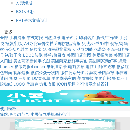
方形海报
ICON图标
PPT演示文稿设计
更多
全部
手机海报
节气海报
日签海报
电子名片
印刷名片
胸卡/工作证
手提
袋
招牌/门头
A4办公宣传文档
印刷招贴/海报
奖状/证书/聘书
侧招/灯箱
微信公众号封面
易拉宝
活动主题背景板
活动签到处
包装袋
包装瓶贴
餐
具包/筷子套
LOGO头像
菜单/价目表
美团门店主图
美团招牌菜
美团门店
入口图
美团商家新鲜事长图
美团商家新鲜事宽图
美团商家新鲜事
胶囊
banner
横版海报/banner
纸质售后卡
电商店招
电商主图/直通车
微信红
包封面
视频边框
微信公众号次图
微信公众号图片套装
长图海报
纸质邀
请函
折页
三折页
DM宣传单
美团商品主图
美团海报
美团店招
餐盒不干
胶贴纸
LOGO
优惠券
方形海报
ICON图标
PPT演示文稿设计
使用模板
简约现代24节气 小暑节气手机海报设计