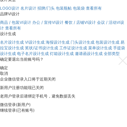
LOGO设计
名片设计
招牌/门头
包装瓶帖
包装袋
查看所有
品牌VI设计
商品 / 包装VI设计
办公 / 宣传VI设计
餐饮 / 店铺VI设计
会议 / 活动VI设
计
查看所有
设计生成
名片设计生成
VI设计生成
海报设计生成
门头设计生成
包装设计生成
易
拉宝设计生成
奖状/证书设计生成
工作证设计生成
菜单设计生成
手提袋
设计生成
电子名片设计生成
灯箱设计生成
邀请函设计生成
全部类型
确定要退出当前账号吗？
确定
取消
企业微信登录入口将于近期关闭
新用户注册功能现已关闭
老用户登录后请绑定手机号，避免数据丢失
微信登录(新用户)
继续登录(已有账号)