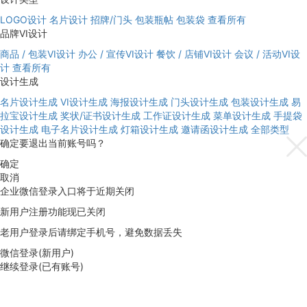
LOGO设计
名片设计
招牌/门头
包装瓶帖
包装袋
查看所有
品牌VI设计
商品 / 包装VI设计
办公 / 宣传VI设计
餐饮 / 店铺VI设计
会议 / 活动VI设
计
查看所有
设计生成
名片设计生成
VI设计生成
海报设计生成
门头设计生成
包装设计生成
易
拉宝设计生成
奖状/证书设计生成
工作证设计生成
菜单设计生成
手提袋
设计生成
电子名片设计生成
灯箱设计生成
邀请函设计生成
全部类型
确定要退出当前账号吗？
确定
取消
企业微信登录入口将于近期关闭
新用户注册功能现已关闭
老用户登录后请绑定手机号，避免数据丢失
微信登录(新用户)
继续登录(已有账号)