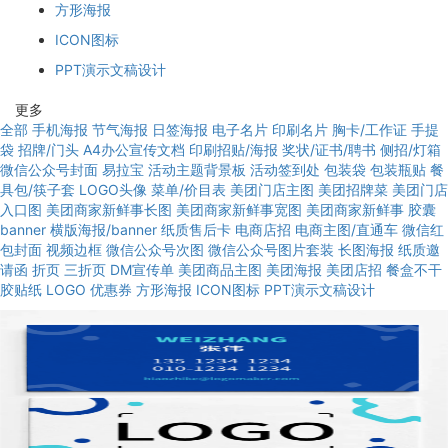
方形海报
ICON图标
PPT演示文稿设计
更多
全部
手机海报
节气海报
日签海报
电子名片
印刷名片
胸卡/工作证
手提
袋
招牌/门头
A4办公宣传文档
印刷招贴/海报
奖状/证书/聘书
侧招/灯箱
微信公众号封面
易拉宝
活动主题背景板
活动签到处
包装袋
包装瓶贴
餐
具包/筷子套
LOGO头像
菜单/价目表
美团门店主图
美团招牌菜
美团门店
入口图
美团商家新鲜事长图
美团商家新鲜事宽图
美团商家新鲜事
胶囊
banner
横版海报/banner
纸质售后卡
电商店招
电商主图/直通车
微信红
包封面
视频边框
微信公众号次图
微信公众号图片套装
长图海报
纸质邀
请函
折页
三折页
DM宣传单
美团商品主图
美团海报
美团店招
餐盒不干
胶贴纸
LOGO
优惠券
方形海报
ICON图标
PPT演示文稿设计