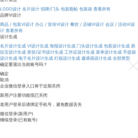
LOGO设计
名片设计
招牌/门头
包装瓶帖
包装袋
查看所有
品牌VI设计
商品 / 包装VI设计
办公 / 宣传VI设计
餐饮 / 店铺VI设计
会议 / 活动VI设
计
查看所有
设计生成
名片设计生成
VI设计生成
海报设计生成
门头设计生成
包装设计生成
易
拉宝设计生成
奖状/证书设计生成
工作证设计生成
菜单设计生成
手提袋
设计生成
电子名片设计生成
灯箱设计生成
邀请函设计生成
全部类型
确定要退出当前账号吗？
确定
取消
企业微信登录入口将于近期关闭
新用户注册功能现已关闭
老用户登录后请绑定手机号，避免数据丢失
微信登录(新用户)
继续登录(已有账号)