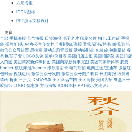
方形海报
ICON图标
PPT演示文稿设计
更多
全部
手机海报
节气海报
日签海报
电子名片
印刷名片
胸卡/工作证
手提
袋
招牌/门头
A4办公宣传文档
印刷招贴/海报
奖状/证书/聘书
侧招/灯箱
微信公众号封面
易拉宝
活动主题背景板
活动签到处
包装袋
包装瓶贴
餐
具包/筷子套
LOGO头像
菜单/价目表
美团门店主图
美团招牌菜
美团门店
入口图
美团商家新鲜事长图
美团商家新鲜事宽图
美团商家新鲜事
胶囊
banner
横版海报/banner
纸质售后卡
电商店招
电商主图/直通车
微信红
包封面
视频边框
微信公众号次图
微信公众号图片套装
长图海报
纸质邀
请函
折页
三折页
DM宣传单
美团商品主图
美团海报
美团店招
餐盒不干
胶贴纸
LOGO
优惠券
方形海报
ICON图标
PPT演示文稿设计