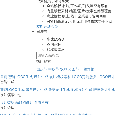
成为会员，即可享受
全站模板
名片/工作证/门头等应有尽有
海量版权素材
插画/图片/文字全类型覆盖
商业授权
线上/线下全渠道，皆可商用
VI物料高清无水印
无水印多格式文件下载
立即开通会员
国庆节
生成LOGO
查询商标
找模版素材
热门搜索
国庆节
中秋节
双11
万圣节
日签海报
首页
智能LOGO生成
设计生成
设计模板素材
LOGO定制服务
LOGO设
智能生成
智能LOGO生成
印章设计生成
徽章设计生成
图标设计生成
班徽设计生成
设计模版中心
设计类型
品牌VI设计
查看所有
设计类型