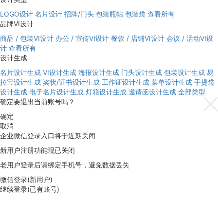
LOGO设计
名片设计
招牌/门头
包装瓶帖
包装袋
查看所有
品牌VI设计
商品 / 包装VI设计
办公 / 宣传VI设计
餐饮 / 店铺VI设计
会议 / 活动VI设
计
查看所有
设计生成
名片设计生成
VI设计生成
海报设计生成
门头设计生成
包装设计生成
易
拉宝设计生成
奖状/证书设计生成
工作证设计生成
菜单设计生成
手提袋
设计生成
电子名片设计生成
灯箱设计生成
邀请函设计生成
全部类型
确定要退出当前账号吗？
确定
取消
企业微信登录入口将于近期关闭
新用户注册功能现已关闭
老用户登录后请绑定手机号，避免数据丢失
微信登录(新用户)
继续登录(已有账号)