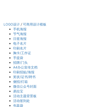
LOGO设计
/
可商用设计模板
手机海报
节气海报
日签海报
电子名片
印刷名片
胸卡/工作证
手提袋
招牌/门头
A4办公宣传文档
印刷招贴/海报
奖状/证书/聘书
侧招/灯箱
微信公众号封面
易拉宝
活动主题背景板
活动签到处
包装袋