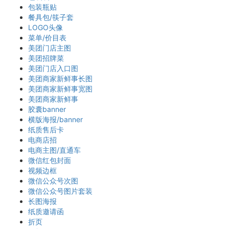
包装瓶贴
餐具包/筷子套
LOGO头像
菜单/价目表
美团门店主图
美团招牌菜
美团门店入口图
美团商家新鲜事长图
美团商家新鲜事宽图
美团商家新鲜事
胶囊banner
横版海报/banner
纸质售后卡
电商店招
电商主图/直通车
微信红包封面
视频边框
微信公众号次图
微信公众号图片套装
长图海报
纸质邀请函
折页