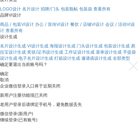
LOGO设计
名片设计
招牌/门头
包装瓶帖
包装袋
查看所有
品牌VI设计
商品 / 包装VI设计
办公 / 宣传VI设计
餐饮 / 店铺VI设计
会议 / 活动VI设
计
查看所有
设计生成
名片设计生成
VI设计生成
海报设计生成
门头设计生成
包装设计生成
易
拉宝设计生成
奖状/证书设计生成
工作证设计生成
菜单设计生成
手提袋
设计生成
电子名片设计生成
灯箱设计生成
邀请函设计生成
全部类型
确定要退出当前账号吗？
确定
取消
企业微信登录入口将于近期关闭
新用户注册功能现已关闭
老用户登录后请绑定手机号，避免数据丢失
微信登录(新用户)
继续登录(已有账号)