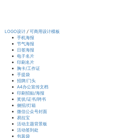
LOGO设计
/
可商用设计模板
手机海报
节气海报
日签海报
电子名片
印刷名片
胸卡/工作证
手提袋
招牌/门头
A4办公宣传文档
印刷招贴/海报
奖状/证书/聘书
侧招/灯箱
微信公众号封面
易拉宝
活动主题背景板
活动签到处
包装袋