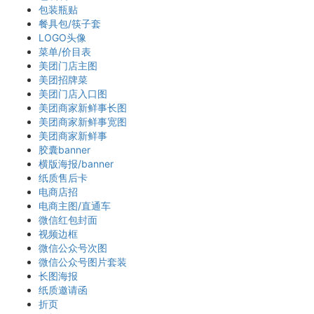
包装瓶贴
餐具包/筷子套
LOGO头像
菜单/价目表
美团门店主图
美团招牌菜
美团门店入口图
美团商家新鲜事长图
美团商家新鲜事宽图
美团商家新鲜事
胶囊banner
横版海报/banner
纸质售后卡
电商店招
电商主图/直通车
微信红包封面
视频边框
微信公众号次图
微信公众号图片套装
长图海报
纸质邀请函
折页