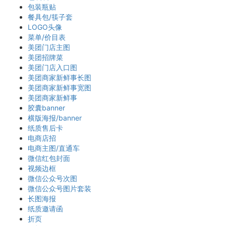
包装瓶贴
餐具包/筷子套
LOGO头像
菜单/价目表
美团门店主图
美团招牌菜
美团门店入口图
美团商家新鲜事长图
美团商家新鲜事宽图
美团商家新鲜事
胶囊banner
横版海报/banner
纸质售后卡
电商店招
电商主图/直通车
微信红包封面
视频边框
微信公众号次图
微信公众号图片套装
长图海报
纸质邀请函
折页