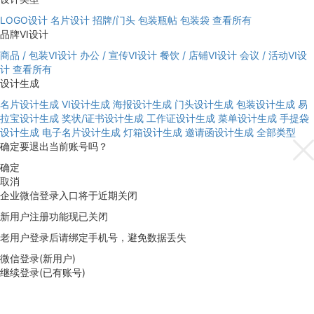
LOGO设计
名片设计
招牌/门头
包装瓶帖
包装袋
查看所有
品牌VI设计
商品 / 包装VI设计
办公 / 宣传VI设计
餐饮 / 店铺VI设计
会议 / 活动VI设
计
查看所有
设计生成
名片设计生成
VI设计生成
海报设计生成
门头设计生成
包装设计生成
易
拉宝设计生成
奖状/证书设计生成
工作证设计生成
菜单设计生成
手提袋
设计生成
电子名片设计生成
灯箱设计生成
邀请函设计生成
全部类型
确定要退出当前账号吗？
确定
取消
企业微信登录入口将于近期关闭
新用户注册功能现已关闭
老用户登录后请绑定手机号，避免数据丢失
微信登录(新用户)
继续登录(已有账号)