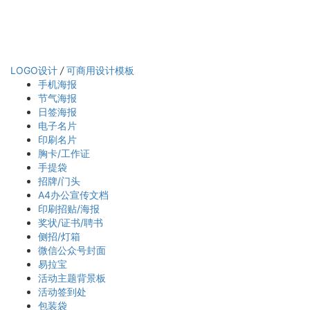
LOGO设计
/
可商用设计模板
手机海报
节气海报
日签海报
电子名片
印刷名片
胸卡/工作证
手提袋
招牌/门头
A4办公宣传文档
印刷招贴/海报
奖状/证书/聘书
侧招/灯箱
微信公众号封面
易拉宝
活动主题背景板
活动签到处
包装袋