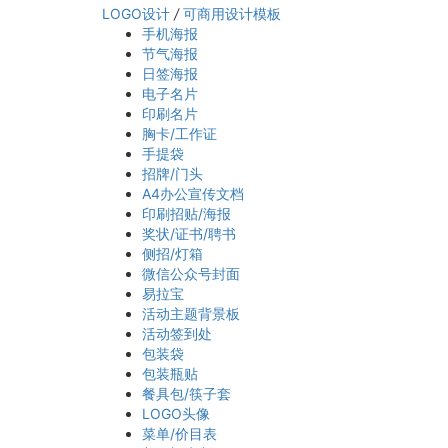
LOGO设计
/
可商用设计模板
手机海报
节气海报
日签海报
电子名片
印刷名片
胸卡/工作证
手提袋
招牌/门头
A4办公宣传文档
印刷招贴/海报
奖状/证书/聘书
侧招/灯箱
微信公众号封面
易拉宝
活动主题背景板
活动签到处
包装袋
包装瓶贴
餐具包/筷子套
LOGO头像
菜单/价目表