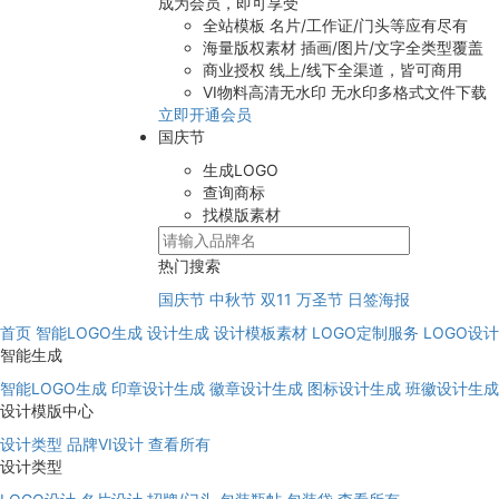
成为会员，即可享受
全站模板
名片/工作证/门头等应有尽有
海量版权素材
插画/图片/文字全类型覆盖
商业授权
线上/线下全渠道，皆可商用
VI物料高清无水印
无水印多格式文件下载
立即开通会员
国庆节
生成LOGO
查询商标
找模版素材
热门搜索
国庆节
中秋节
双11
万圣节
日签海报
首页
智能LOGO生成
设计生成
设计模板素材
LOGO定制服务
LOGO设
智能生成
智能LOGO生成
印章设计生成
徽章设计生成
图标设计生成
班徽设计生成
设计模版中心
设计类型
品牌VI设计
查看所有
设计类型