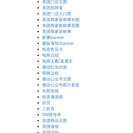
美团门店主图
美团招牌菜
美团门店入口图
美团商家新鲜事长图
美团商家新鲜事宽图
美团商家新鲜事
胶囊banner
横版海报/banner
纸质售后卡
电商店招
电商主图/直通车
微信红包封面
视频边框
微信公众号次图
微信公众号图片套装
长图海报
纸质邀请函
折页
三折页
DM宣传单
美团商品主图
美团海报
美团店招