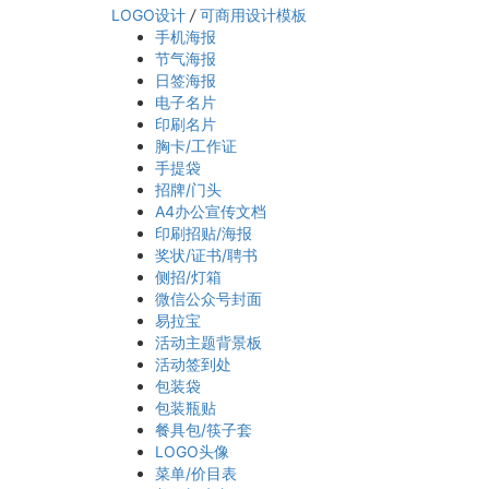
LOGO设计
/
可商用设计模板
手机海报
节气海报
日签海报
电子名片
印刷名片
胸卡/工作证
手提袋
招牌/门头
A4办公宣传文档
印刷招贴/海报
奖状/证书/聘书
侧招/灯箱
微信公众号封面
易拉宝
活动主题背景板
活动签到处
包装袋
包装瓶贴
餐具包/筷子套
LOGO头像
菜单/价目表