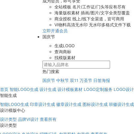
成为会员，即可享受
全站模板
名片/工作证/门头等应有尽有
海量版权素材
插画/图片/文字全类型覆盖
商业授权
线上/线下全渠道，皆可商用
VI物料高清无水印
无水印多格式文件下载
立即开通会员
国庆节
生成LOGO
查询商标
找模版素材
热门搜索
国庆节
中秋节
双11
万圣节
日签海报
首页
智能LOGO生成
设计生成
设计模板素材
LOGO定制服务
LOGO设
智能生成
智能LOGO生成
印章设计生成
徽章设计生成
图标设计生成
班徽设计生成
设计模版中心
设计类型
品牌VI设计
查看所有
设计类型