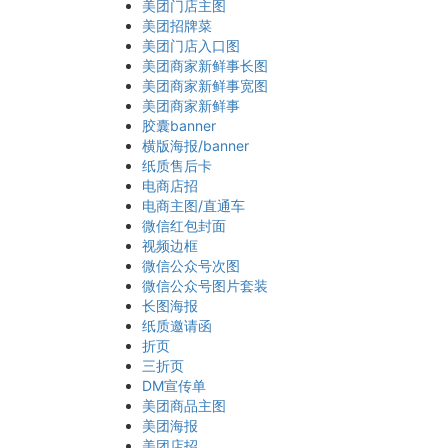
美团门店主图
美团招牌菜
美团门店入口图
美团商家新鲜事长图
美团商家新鲜事宽图
美团商家新鲜事
胶囊banner
横版海报/banner
纸质售后卡
电商店招
电商主图/直通车
微信红包封面
视频边框
微信公众号次图
微信公众号图片套装
长图海报
纸质邀请函
折页
三折页
DM宣传单
美团商品主图
美团海报
美团店招