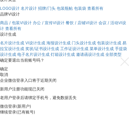
LOGO设计
名片设计
招牌/门头
包装瓶帖
包装袋
查看所有
品牌VI设计
商品 / 包装VI设计
办公 / 宣传VI设计
餐饮 / 店铺VI设计
会议 / 活动VI设
计
查看所有
设计生成
名片设计生成
VI设计生成
海报设计生成
门头设计生成
包装设计生成
易
拉宝设计生成
奖状/证书设计生成
工作证设计生成
菜单设计生成
手提袋
设计生成
电子名片设计生成
灯箱设计生成
邀请函设计生成
全部类型
确定要退出当前账号吗？
确定
取消
企业微信登录入口将于近期关闭
新用户注册功能现已关闭
老用户登录后请绑定手机号，避免数据丢失
微信登录(新用户)
继续登录(已有账号)