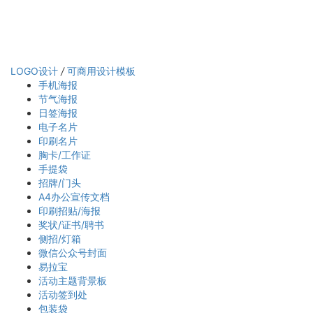
LOGO设计
/
可商用设计模板
手机海报
节气海报
日签海报
电子名片
印刷名片
胸卡/工作证
手提袋
招牌/门头
A4办公宣传文档
印刷招贴/海报
奖状/证书/聘书
侧招/灯箱
微信公众号封面
易拉宝
活动主题背景板
活动签到处
包装袋