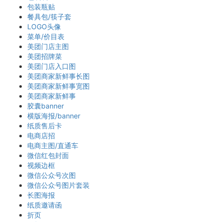
包装瓶贴
餐具包/筷子套
LOGO头像
菜单/价目表
美团门店主图
美团招牌菜
美团门店入口图
美团商家新鲜事长图
美团商家新鲜事宽图
美团商家新鲜事
胶囊banner
横版海报/banner
纸质售后卡
电商店招
电商主图/直通车
微信红包封面
视频边框
微信公众号次图
微信公众号图片套装
长图海报
纸质邀请函
折页