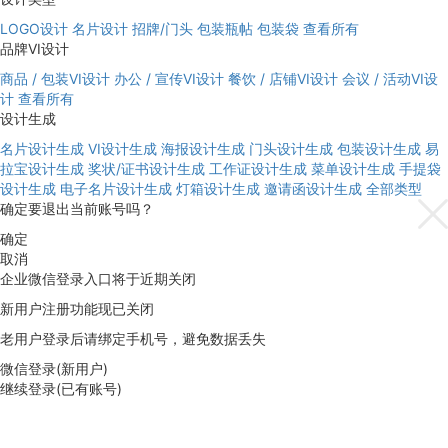
LOGO设计
名片设计
招牌/门头
包装瓶帖
包装袋
查看所有
品牌VI设计
商品 / 包装VI设计
办公 / 宣传VI设计
餐饮 / 店铺VI设计
会议 / 活动VI设
计
查看所有
设计生成
名片设计生成
VI设计生成
海报设计生成
门头设计生成
包装设计生成
易
拉宝设计生成
奖状/证书设计生成
工作证设计生成
菜单设计生成
手提袋
设计生成
电子名片设计生成
灯箱设计生成
邀请函设计生成
全部类型
确定要退出当前账号吗？
确定
取消
企业微信登录入口将于近期关闭
新用户注册功能现已关闭
老用户登录后请绑定手机号，避免数据丢失
微信登录(新用户)
继续登录(已有账号)