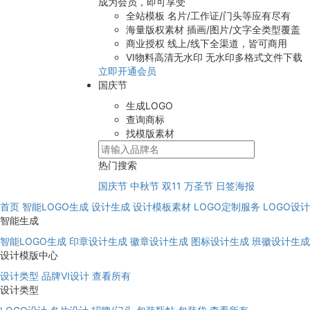
成为会员，即可享受
全站模板
名片/工作证/门头等应有尽有
海量版权素材
插画/图片/文字全类型覆盖
商业授权
线上/线下全渠道，皆可商用
VI物料高清无水印
无水印多格式文件下载
立即开通会员
国庆节
生成LOGO
查询商标
找模版素材
热门搜索
国庆节
中秋节
双11
万圣节
日签海报
首页
智能LOGO生成
设计生成
设计模板素材
LOGO定制服务
LOGO设
智能生成
智能LOGO生成
印章设计生成
徽章设计生成
图标设计生成
班徽设计生成
设计模版中心
设计类型
品牌VI设计
查看所有
设计类型