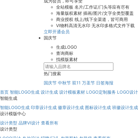
成为会员，即可享受
全站模板
名片/工作证/门头等应有尽有
海量版权素材
插画/图片/文字全类型覆盖
商业授权
线上/线下全渠道，皆可商用
VI物料高清无水印
无水印多格式文件下载
立即开通会员
国庆节
生成LOGO
查询商标
找模版素材
热门搜索
国庆节
中秋节
双11
万圣节
日签海报
首页
智能LOGO生成
设计生成
设计模板素材
LOGO定制服务
LOGO设
智能生成
智能LOGO生成
印章设计生成
徽章设计生成
图标设计生成
班徽设计生成
设计模版中心
设计类型
品牌VI设计
查看所有
设计类型