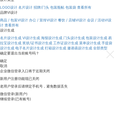
LOGO设计
名片设计
招牌/门头
包装瓶帖
包装袋
查看所有
品牌VI设计
商品 / 包装VI设计
办公 / 宣传VI设计
餐饮 / 店铺VI设计
会议 / 活动VI设
计
查看所有
设计生成
名片设计生成
VI设计生成
海报设计生成
门头设计生成
包装设计生成
易
拉宝设计生成
奖状/证书设计生成
工作证设计生成
菜单设计生成
手提袋
设计生成
电子名片设计生成
灯箱设计生成
邀请函设计生成
全部类型
确定要退出当前账号吗？
确定
取消
企业微信登录入口将于近期关闭
新用户注册功能现已关闭
老用户登录后请绑定手机号，避免数据丢失
微信登录(新用户)
继续登录(已有账号)