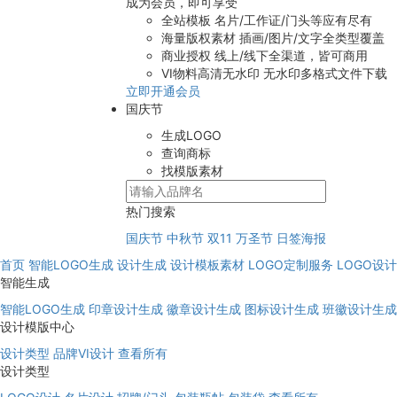
成为会员，即可享受
全站模板
名片/工作证/门头等应有尽有
海量版权素材
插画/图片/文字全类型覆盖
商业授权
线上/线下全渠道，皆可商用
VI物料高清无水印
无水印多格式文件下载
立即开通会员
国庆节
生成LOGO
查询商标
找模版素材
热门搜索
国庆节
中秋节
双11
万圣节
日签海报
首页
智能LOGO生成
设计生成
设计模板素材
LOGO定制服务
LOGO设
智能生成
智能LOGO生成
印章设计生成
徽章设计生成
图标设计生成
班徽设计生成
设计模版中心
设计类型
品牌VI设计
查看所有
设计类型