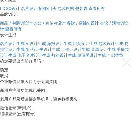
LOGO设计
名片设计
招牌/门头
包装瓶帖
包装袋
查看所有
品牌VI设计
商品 / 包装VI设计
办公 / 宣传VI设计
餐饮 / 店铺VI设计
会议 / 活动VI设
计
查看所有
设计生成
名片设计生成
VI设计生成
海报设计生成
门头设计生成
包装设计生成
易
拉宝设计生成
奖状/证书设计生成
工作证设计生成
菜单设计生成
手提袋
设计生成
电子名片设计生成
灯箱设计生成
邀请函设计生成
全部类型
确定要退出当前账号吗？
确定
取消
企业微信登录入口将于近期关闭
新用户注册功能现已关闭
老用户登录后请绑定手机号，避免数据丢失
微信登录(新用户)
继续登录(已有账号)