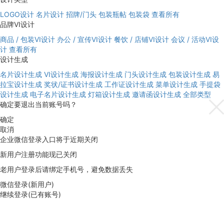
LOGO设计
名片设计
招牌/门头
包装瓶帖
包装袋
查看所有
品牌VI设计
商品 / 包装VI设计
办公 / 宣传VI设计
餐饮 / 店铺VI设计
会议 / 活动VI设
计
查看所有
设计生成
名片设计生成
VI设计生成
海报设计生成
门头设计生成
包装设计生成
易
拉宝设计生成
奖状/证书设计生成
工作证设计生成
菜单设计生成
手提袋
设计生成
电子名片设计生成
灯箱设计生成
邀请函设计生成
全部类型
确定要退出当前账号吗？
确定
取消
企业微信登录入口将于近期关闭
新用户注册功能现已关闭
老用户登录后请绑定手机号，避免数据丢失
微信登录(新用户)
继续登录(已有账号)