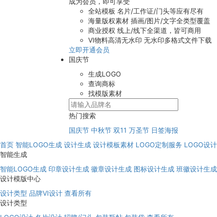
成为会员，即可享受
全站模板
名片/工作证/门头等应有尽有
海量版权素材
插画/图片/文字全类型覆盖
商业授权
线上/线下全渠道，皆可商用
VI物料高清无水印
无水印多格式文件下载
立即开通会员
国庆节
生成LOGO
查询商标
找模版素材
热门搜索
国庆节
中秋节
双11
万圣节
日签海报
首页
智能LOGO生成
设计生成
设计模板素材
LOGO定制服务
LOGO设
智能生成
智能LOGO生成
印章设计生成
徽章设计生成
图标设计生成
班徽设计生成
设计模版中心
设计类型
品牌VI设计
查看所有
设计类型