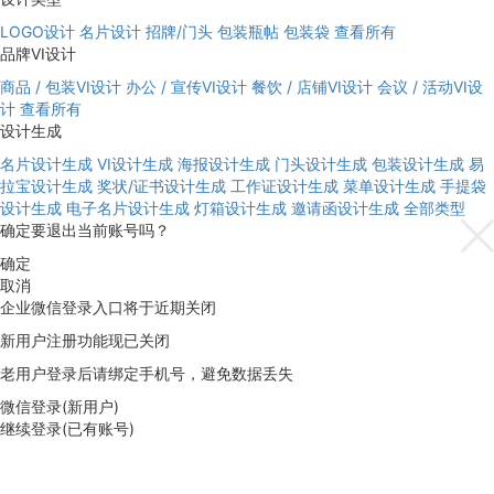
LOGO设计
名片设计
招牌/门头
包装瓶帖
包装袋
查看所有
品牌VI设计
商品 / 包装VI设计
办公 / 宣传VI设计
餐饮 / 店铺VI设计
会议 / 活动VI设
计
查看所有
设计生成
名片设计生成
VI设计生成
海报设计生成
门头设计生成
包装设计生成
易
拉宝设计生成
奖状/证书设计生成
工作证设计生成
菜单设计生成
手提袋
设计生成
电子名片设计生成
灯箱设计生成
邀请函设计生成
全部类型
确定要退出当前账号吗？
确定
取消
企业微信登录入口将于近期关闭
新用户注册功能现已关闭
老用户登录后请绑定手机号，避免数据丢失
微信登录(新用户)
继续登录(已有账号)