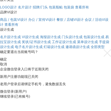
LOGO设计
名片设计
招牌/门头
包装瓶帖
包装袋
查看所有
品牌VI设计
商品 / 包装VI设计
办公 / 宣传VI设计
餐饮 / 店铺VI设计
会议 / 活动VI设
计
查看所有
设计生成
名片设计生成
VI设计生成
海报设计生成
门头设计生成
包装设计生成
易
拉宝设计生成
奖状/证书设计生成
工作证设计生成
菜单设计生成
手提袋
设计生成
电子名片设计生成
灯箱设计生成
邀请函设计生成
全部类型
确定要退出当前账号吗？
确定
取消
企业微信登录入口将于近期关闭
新用户注册功能现已关闭
老用户登录后请绑定手机号，避免数据丢失
微信登录(新用户)
继续登录(已有账号)