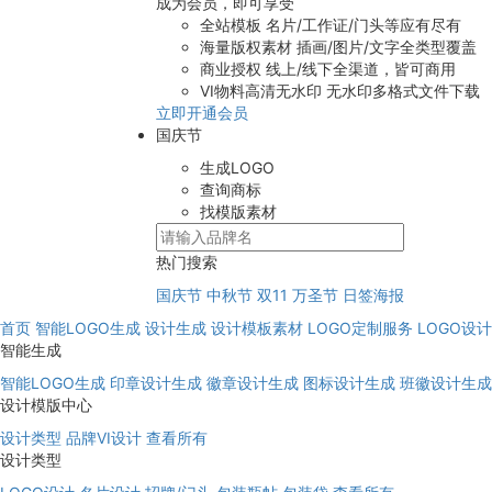
成为会员，即可享受
全站模板
名片/工作证/门头等应有尽有
海量版权素材
插画/图片/文字全类型覆盖
商业授权
线上/线下全渠道，皆可商用
VI物料高清无水印
无水印多格式文件下载
立即开通会员
国庆节
生成LOGO
查询商标
找模版素材
热门搜索
国庆节
中秋节
双11
万圣节
日签海报
首页
智能LOGO生成
设计生成
设计模板素材
LOGO定制服务
LOGO设
智能生成
智能LOGO生成
印章设计生成
徽章设计生成
图标设计生成
班徽设计生成
设计模版中心
设计类型
品牌VI设计
查看所有
设计类型