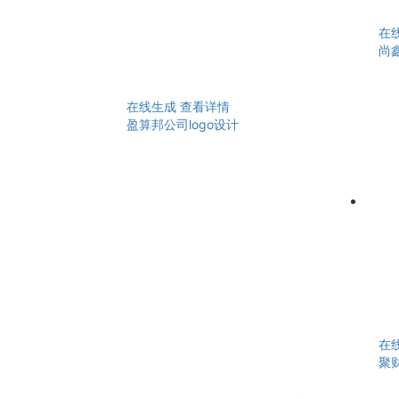
在
尚鑫
在线生成
查看详情
盈算邦公司logo设计
在
聚