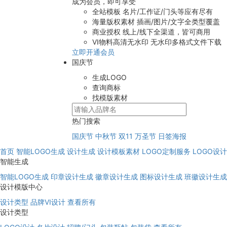
成为会员，即可享受
全站模板
名片/工作证/门头等应有尽有
海量版权素材
插画/图片/文字全类型覆盖
商业授权
线上/线下全渠道，皆可商用
VI物料高清无水印
无水印多格式文件下载
立即开通会员
国庆节
生成LOGO
查询商标
找模版素材
热门搜索
国庆节
中秋节
双11
万圣节
日签海报
首页
智能LOGO生成
设计生成
设计模板素材
LOGO定制服务
LOGO设
智能生成
智能LOGO生成
印章设计生成
徽章设计生成
图标设计生成
班徽设计生成
设计模版中心
设计类型
品牌VI设计
查看所有
设计类型