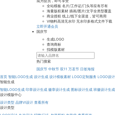
成为会员，即可享受
全站模板
名片/工作证/门头等应有尽有
海量版权素材
插画/图片/文字全类型覆盖
商业授权
线上/线下全渠道，皆可商用
VI物料高清无水印
无水印多格式文件下载
立即开通会员
国庆节
生成LOGO
查询商标
找模版素材
热门搜索
国庆节
中秋节
双11
万圣节
日签海报
首页
智能LOGO生成
设计生成
设计模板素材
LOGO定制服务
LOGO设
智能生成
智能LOGO生成
印章设计生成
徽章设计生成
图标设计生成
班徽设计生成
设计模版中心
设计类型
品牌VI设计
查看所有
设计类型