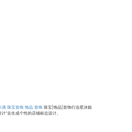
水滴
珠宝首饰
饰品
首饰
珠宝|饰品|首饰行业星沐銀
设计”去生成个性的店铺标志设计。