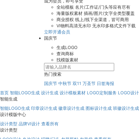
成为会员，即可享受
全站模板
名片/工作证/门头等应有尽有
海量版权素材
插画/图片/文字全类型覆盖
商业授权
线上/线下全渠道，皆可商用
VI物料高清无水印
无水印多格式文件下载
立即开通会员
国庆节
生成LOGO
查询商标
找模版素材
热门搜索
国庆节
中秋节
双11
万圣节
日签海报
首页
智能LOGO生成
设计生成
设计模板素材
LOGO定制服务
LOGO设
智能生成
智能LOGO生成
印章设计生成
徽章设计生成
图标设计生成
班徽设计生成
设计模版中心
设计类型
品牌VI设计
查看所有
设计类型