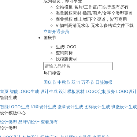
成为会员，即可享受
全站模板
名片/工作证/门头等应有尽有
海量版权素材
插画/图片/文字全类型覆盖
商业授权
线上/线下全渠道，皆可商用
VI物料高清无水印
无水印多格式文件下载
立即开通会员
国庆节
生成LOGO
查询商标
找模版素材
热门搜索
国庆节
中秋节
双11
万圣节
日签海报
首页
智能LOGO生成
设计生成
设计模板素材
LOGO定制服务
LOGO设
智能生成
智能LOGO生成
印章设计生成
徽章设计生成
图标设计生成
班徽设计生成
设计模版中心
设计类型
品牌VI设计
查看所有
设计类型