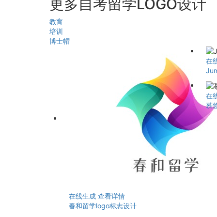
更多自考留学LOGO设计
教育
培训
博士帽
在
Ju
在
慕
在线生成
查看详情
春和留学logo标志设计