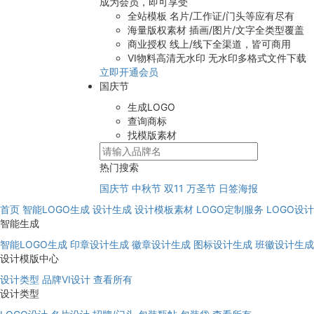
成为会员，即可享受
全站模板
名片/工作证/门头等应有尽有
海量版权素材
插画/图片/文字全类型覆盖
商业授权
线上/线下全渠道，皆可商用
VI物料高清无水印
无水印多格式文件下载
立即开通会员
国庆节
生成LOGO
查询商标
找模版素材
热门搜索
国庆节
中秋节
双11
万圣节
日签海报
首页
智能LOGO生成
设计生成
设计模板素材
LOGO定制服务
LOGO设
智能生成
智能LOGO生成
印章设计生成
徽章设计生成
图标设计生成
班徽设计生成
设计模版中心
设计类型
品牌VI设计
查看所有
设计类型