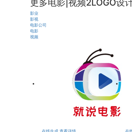
更多电影|视频2LOGO设
影业
影视
电影公司
电影
视频
在线生成
查看详情
在