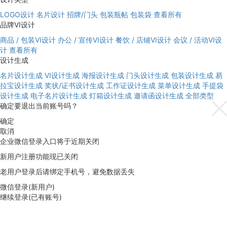
LOGO设计
名片设计
招牌/门头
包装瓶帖
包装袋
查看所有
品牌VI设计
商品 / 包装VI设计
办公 / 宣传VI设计
餐饮 / 店铺VI设计
会议 / 活动VI设
计
查看所有
设计生成
名片设计生成
VI设计生成
海报设计生成
门头设计生成
包装设计生成
易
拉宝设计生成
奖状/证书设计生成
工作证设计生成
菜单设计生成
手提袋
设计生成
电子名片设计生成
灯箱设计生成
邀请函设计生成
全部类型
确定要退出当前账号吗？
确定
取消
企业微信登录入口将于近期关闭
新用户注册功能现已关闭
老用户登录后请绑定手机号，避免数据丢失
微信登录(新用户)
继续登录(已有账号)