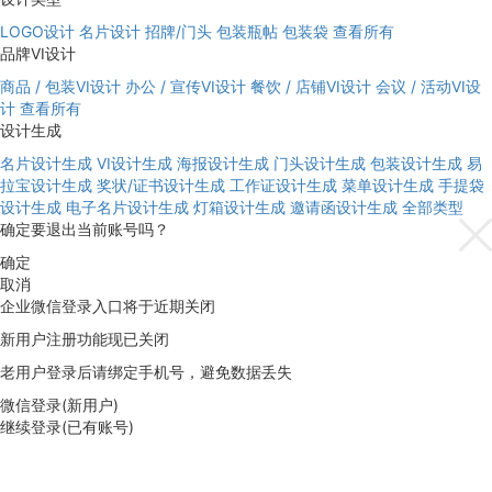
LOGO设计
名片设计
招牌/门头
包装瓶帖
包装袋
查看所有
品牌VI设计
商品 / 包装VI设计
办公 / 宣传VI设计
餐饮 / 店铺VI设计
会议 / 活动VI设
计
查看所有
设计生成
名片设计生成
VI设计生成
海报设计生成
门头设计生成
包装设计生成
易
拉宝设计生成
奖状/证书设计生成
工作证设计生成
菜单设计生成
手提袋
设计生成
电子名片设计生成
灯箱设计生成
邀请函设计生成
全部类型
确定要退出当前账号吗？
确定
取消
企业微信登录入口将于近期关闭
新用户注册功能现已关闭
老用户登录后请绑定手机号，避免数据丢失
微信登录(新用户)
继续登录(已有账号)