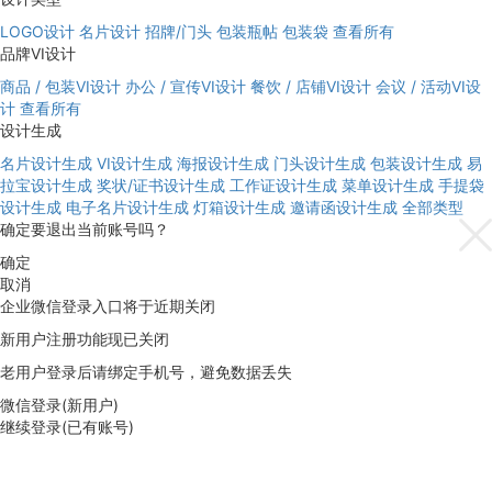
LOGO设计
名片设计
招牌/门头
包装瓶帖
包装袋
查看所有
品牌VI设计
商品 / 包装VI设计
办公 / 宣传VI设计
餐饮 / 店铺VI设计
会议 / 活动VI设
计
查看所有
设计生成
名片设计生成
VI设计生成
海报设计生成
门头设计生成
包装设计生成
易
拉宝设计生成
奖状/证书设计生成
工作证设计生成
菜单设计生成
手提袋
设计生成
电子名片设计生成
灯箱设计生成
邀请函设计生成
全部类型
确定要退出当前账号吗？
确定
取消
企业微信登录入口将于近期关闭
新用户注册功能现已关闭
老用户登录后请绑定手机号，避免数据丢失
微信登录(新用户)
继续登录(已有账号)