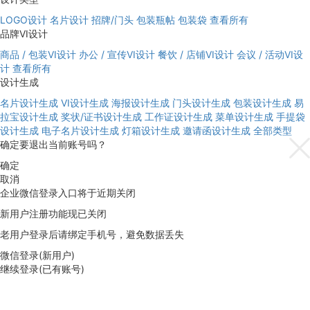
LOGO设计
名片设计
招牌/门头
包装瓶帖
包装袋
查看所有
品牌VI设计
商品 / 包装VI设计
办公 / 宣传VI设计
餐饮 / 店铺VI设计
会议 / 活动VI设
计
查看所有
设计生成
名片设计生成
VI设计生成
海报设计生成
门头设计生成
包装设计生成
易
拉宝设计生成
奖状/证书设计生成
工作证设计生成
菜单设计生成
手提袋
设计生成
电子名片设计生成
灯箱设计生成
邀请函设计生成
全部类型
确定要退出当前账号吗？
确定
取消
企业微信登录入口将于近期关闭
新用户注册功能现已关闭
老用户登录后请绑定手机号，避免数据丢失
微信登录(新用户)
继续登录(已有账号)