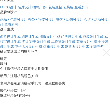
LOGO设计
名片设计
招牌/门头
包装瓶帖
包装袋
查看所有
品牌VI设计
商品 / 包装VI设计
办公 / 宣传VI设计
餐饮 / 店铺VI设计
会议 / 活动VI设
计
查看所有
设计生成
名片设计生成
VI设计生成
海报设计生成
门头设计生成
包装设计生成
易
拉宝设计生成
奖状/证书设计生成
工作证设计生成
菜单设计生成
手提袋
设计生成
电子名片设计生成
灯箱设计生成
邀请函设计生成
全部类型
确定要退出当前账号吗？
确定
取消
企业微信登录入口将于近期关闭
新用户注册功能现已关闭
老用户登录后请绑定手机号，避免数据丢失
微信登录(新用户)
继续登录(已有账号)