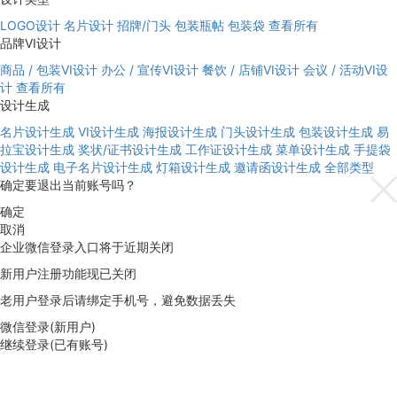
LOGO设计
名片设计
招牌/门头
包装瓶帖
包装袋
查看所有
品牌VI设计
商品 / 包装VI设计
办公 / 宣传VI设计
餐饮 / 店铺VI设计
会议 / 活动VI设
计
查看所有
设计生成
名片设计生成
VI设计生成
海报设计生成
门头设计生成
包装设计生成
易
拉宝设计生成
奖状/证书设计生成
工作证设计生成
菜单设计生成
手提袋
设计生成
电子名片设计生成
灯箱设计生成
邀请函设计生成
全部类型
确定要退出当前账号吗？
确定
取消
企业微信登录入口将于近期关闭
新用户注册功能现已关闭
老用户登录后请绑定手机号，避免数据丢失
微信登录(新用户)
继续登录(已有账号)