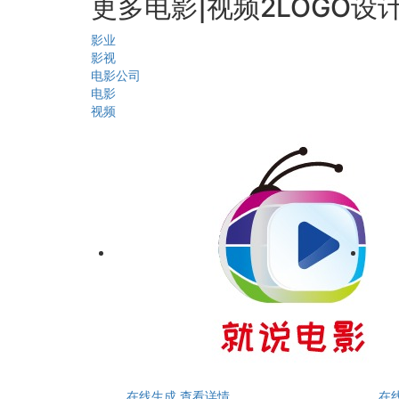
更多电影|视频2LOGO设
影业
影视
电影公司
电影
视频
在线生成
查看详情
在