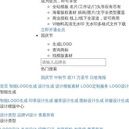
成为会员，即可享受
全站模板
名片/工作证/门头等应有尽有
海量版权素材
插画/图片/文字全类型覆盖
商业授权
线上/线下全渠道，皆可商用
VI物料高清无水印
无水印多格式文件下载
立即开通会员
国庆节
生成LOGO
查询商标
找模版素材
热门搜索
国庆节
中秋节
双11
万圣节
日签海报
首页
智能LOGO生成
设计生成
设计模板素材
LOGO定制服务
LOGO设
智能生成
智能LOGO生成
印章设计生成
徽章设计生成
图标设计生成
班徽设计生成
设计模版中心
设计类型
品牌VI设计
查看所有
设计类型