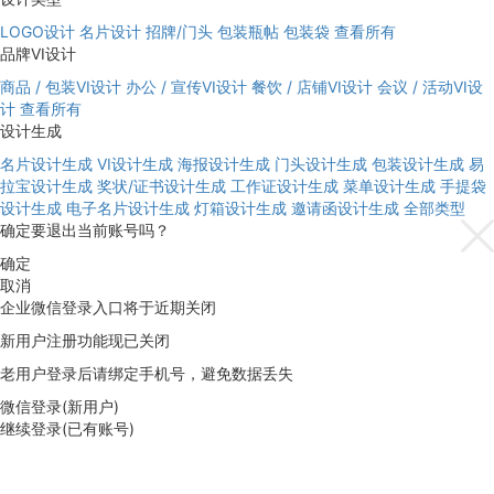
LOGO设计
名片设计
招牌/门头
包装瓶帖
包装袋
查看所有
品牌VI设计
商品 / 包装VI设计
办公 / 宣传VI设计
餐饮 / 店铺VI设计
会议 / 活动VI设
计
查看所有
设计生成
名片设计生成
VI设计生成
海报设计生成
门头设计生成
包装设计生成
易
拉宝设计生成
奖状/证书设计生成
工作证设计生成
菜单设计生成
手提袋
设计生成
电子名片设计生成
灯箱设计生成
邀请函设计生成
全部类型
确定要退出当前账号吗？
确定
取消
企业微信登录入口将于近期关闭
新用户注册功能现已关闭
老用户登录后请绑定手机号，避免数据丢失
微信登录(新用户)
继续登录(已有账号)