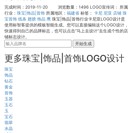
完成时间：2019-11-20
浏览数量：1496
LOGO宣传词：
所属
行业：
珠宝|饰品|首饰
所属地区：
福建省
标签：
卡尼
尼亚
店铺
珠
宝首饰
线条
翅膀
饰品
鹰
珠宝|饰品|首饰行业卡尼亚LOGO设计是
使用标智客提供的模板智能生成。您可以直接编辑这个LOGO设计，
快速得到自己的品牌标志，也可以点击“马上去设计”去生成个性的店
铺标志设计。
开始生成
更多珠宝|饰品|首饰LOGO设计
珠宝
饰品
钻石
黄金
首饰
玉器
玉石
玉
宝石
翡翠
水晶