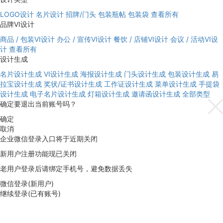
LOGO设计
名片设计
招牌/门头
包装瓶帖
包装袋
查看所有
品牌VI设计
商品 / 包装VI设计
办公 / 宣传VI设计
餐饮 / 店铺VI设计
会议 / 活动VI设
计
查看所有
设计生成
名片设计生成
VI设计生成
海报设计生成
门头设计生成
包装设计生成
易
拉宝设计生成
奖状/证书设计生成
工作证设计生成
菜单设计生成
手提袋
设计生成
电子名片设计生成
灯箱设计生成
邀请函设计生成
全部类型
确定要退出当前账号吗？
确定
取消
企业微信登录入口将于近期关闭
新用户注册功能现已关闭
老用户登录后请绑定手机号，避免数据丢失
微信登录(新用户)
继续登录(已有账号)