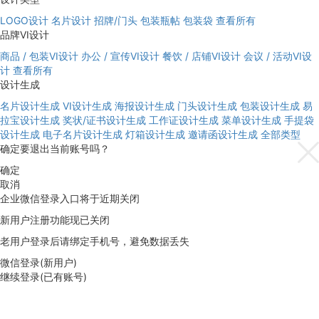
LOGO设计
名片设计
招牌/门头
包装瓶帖
包装袋
查看所有
品牌VI设计
商品 / 包装VI设计
办公 / 宣传VI设计
餐饮 / 店铺VI设计
会议 / 活动VI设
计
查看所有
设计生成
名片设计生成
VI设计生成
海报设计生成
门头设计生成
包装设计生成
易
拉宝设计生成
奖状/证书设计生成
工作证设计生成
菜单设计生成
手提袋
设计生成
电子名片设计生成
灯箱设计生成
邀请函设计生成
全部类型
确定要退出当前账号吗？
确定
取消
企业微信登录入口将于近期关闭
新用户注册功能现已关闭
老用户登录后请绑定手机号，避免数据丢失
微信登录(新用户)
继续登录(已有账号)