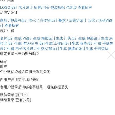
LOGO设计
名片设计
招牌/门头
包装瓶帖
包装袋
查看所有
品牌VI设计
商品 / 包装VI设计
办公 / 宣传VI设计
餐饮 / 店铺VI设计
会议 / 活动VI设
计
查看所有
设计生成
名片设计生成
VI设计生成
海报设计生成
门头设计生成
包装设计生成
易
拉宝设计生成
奖状/证书设计生成
工作证设计生成
菜单设计生成
手提袋
设计生成
电子名片设计生成
灯箱设计生成
邀请函设计生成
全部类型
确定要退出当前账号吗？
确定
取消
企业微信登录入口将于近期关闭
新用户注册功能现已关闭
老用户登录后请绑定手机号，避免数据丢失
微信登录(新用户)
继续登录(已有账号)