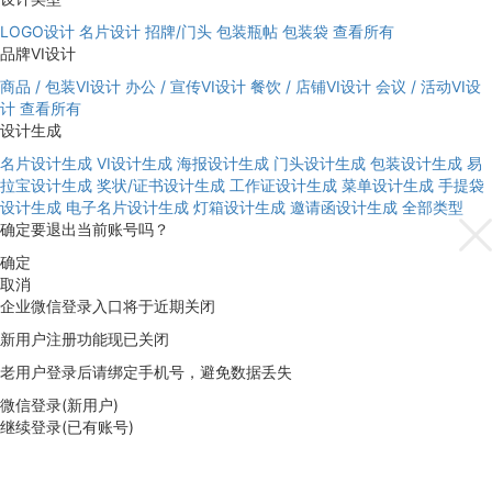
LOGO设计
名片设计
招牌/门头
包装瓶帖
包装袋
查看所有
品牌VI设计
商品 / 包装VI设计
办公 / 宣传VI设计
餐饮 / 店铺VI设计
会议 / 活动VI设
计
查看所有
设计生成
名片设计生成
VI设计生成
海报设计生成
门头设计生成
包装设计生成
易
拉宝设计生成
奖状/证书设计生成
工作证设计生成
菜单设计生成
手提袋
设计生成
电子名片设计生成
灯箱设计生成
邀请函设计生成
全部类型
确定要退出当前账号吗？
确定
取消
企业微信登录入口将于近期关闭
新用户注册功能现已关闭
老用户登录后请绑定手机号，避免数据丢失
微信登录(新用户)
继续登录(已有账号)