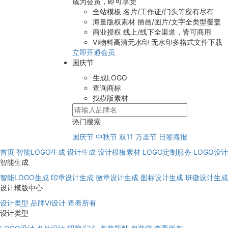
成为会员，即可享受
全站模板
名片/工作证/门头等应有尽有
海量版权素材
插画/图片/文字全类型覆盖
商业授权
线上/线下全渠道，皆可商用
VI物料高清无水印
无水印多格式文件下载
立即开通会员
国庆节
生成LOGO
查询商标
找模版素材
热门搜索
国庆节
中秋节
双11
万圣节
日签海报
首页
智能LOGO生成
设计生成
设计模板素材
LOGO定制服务
LOGO设
智能生成
智能LOGO生成
印章设计生成
徽章设计生成
图标设计生成
班徽设计生成
设计模版中心
设计类型
品牌VI设计
查看所有
设计类型