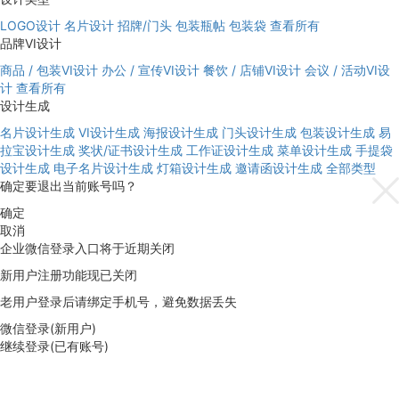
LOGO设计
名片设计
招牌/门头
包装瓶帖
包装袋
查看所有
品牌VI设计
商品 / 包装VI设计
办公 / 宣传VI设计
餐饮 / 店铺VI设计
会议 / 活动VI设
计
查看所有
设计生成
名片设计生成
VI设计生成
海报设计生成
门头设计生成
包装设计生成
易
拉宝设计生成
奖状/证书设计生成
工作证设计生成
菜单设计生成
手提袋
设计生成
电子名片设计生成
灯箱设计生成
邀请函设计生成
全部类型
确定要退出当前账号吗？
确定
取消
企业微信登录入口将于近期关闭
新用户注册功能现已关闭
老用户登录后请绑定手机号，避免数据丢失
微信登录(新用户)
继续登录(已有账号)