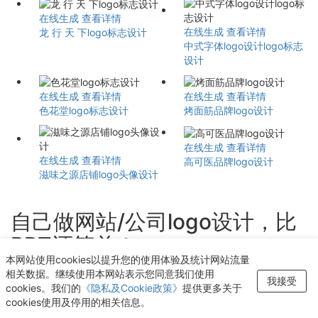
在线生成
查看详情
在线生成
查看详情
龙 行 天 下logo标志设计
中式字体logo设计logo标志
设计
在线生成
查看详情
在线生成
查看详情
色花堂logo标志设计
烤面筋品牌logo设计
在线生成
查看详情
在线生成
查看详情
高可医品牌logo设计
滋味之源店铺logo头像设计
自己做网站/公司logo设计，比
PPT还简单！
本网站使用cookies以提升您的使用体验及统计网站流量
轻点几下即可获得个性化logo设计
相关数据。继续使用本网站表示您同意我们使用
我接受
cookies。我们的
《隐私及Cookie政策》
提供更多关于
开始生成LOGO
cookies使用及停用的相关信息。
发现
模版中心
我的设计
账号